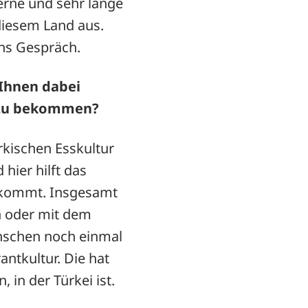
erne und sehr lange
diesem Land aus.
ns Gespräch.
 Ihnen dabei
t zu bekommen?
rkischen Esskultur
 hier hilft das
h kommt. Insgesamt
n oder mit dem
nschen noch einmal
antkultur. Die hat
 in der Türkei ist.