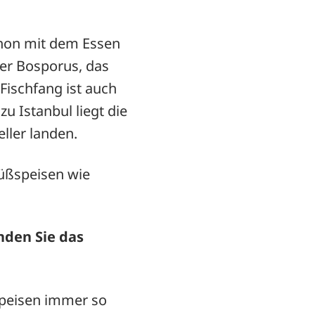
chon mit dem Essen
 der Bosporus, das
ischfang ist auch
u Istanbul liegt die
ller landen.
Süßspeisen wie
nden Sie das
chspeisen immer so