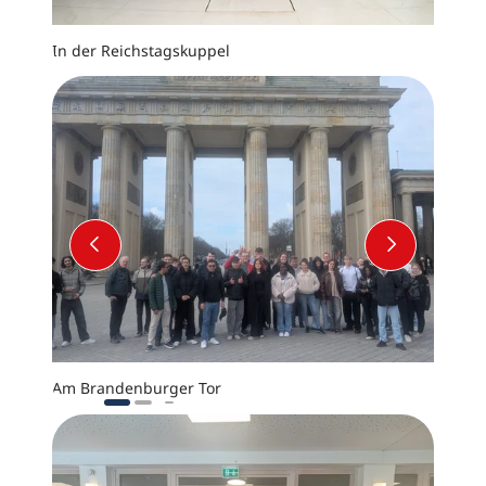
In der Reichstagskuppel
Am Bra
VORHERIGER SLIDE
NÄCHSTE
Am Brandenburger Tor
Der ne