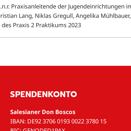
l.n.r. Praxisanleitende der Jugendeinrichtungen i
istian Lang, Niklas Gregull, Angelika Mühlbauer,
 des Praxis 2 Praktikums 2023
SPENDENKONTO
Salesianer Don Boscos
IBAN: DE92 3706 0193 0022 3780 15
BIC: GENODED1PAX