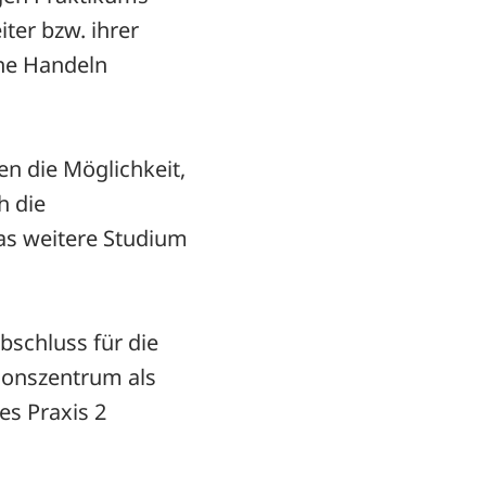
ter bzw. ihrer
ene Handeln
en die Möglichkeit,
h die
as weitere Studium
bschluss für die
tionszentrum als
es Praxis 2