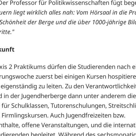
er Professor für Politikwissenschaften fügt bege
n liegt wirklich alles nah: Vom Hörsaal in die Pr
 Schönheit der Berge und die über 1000-jährige Bil
itte."
kunft
xis 2 Praktikums dürfen die Studierenden nach e
erungswoche zuerst bei einigen Kursen hospitieren
e eigenständig zu leiten. Zu den Verantwortlichk
 in der Jugendherberge dann unter anderem di
 für Schulklassen, Tutorenschulungen, Streitsch
 Firmlingskursen. Auch Jugendfreizeiten bzw.
halte, offene Veranstaltungen, und die internat
dierenden begleitet. Während des sechsmonati