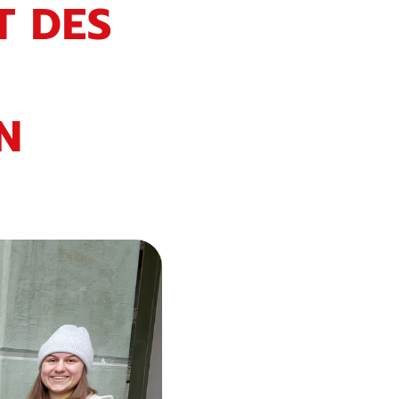
T DES
N