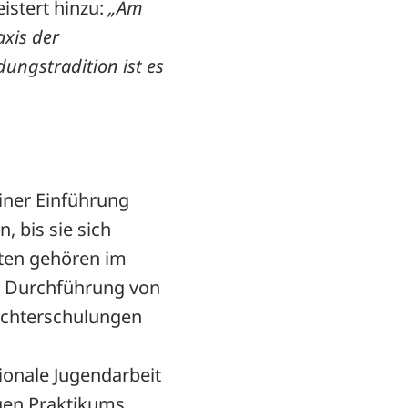
istert hinzu:
„Am
axis der
dungstradition ist es
iner Einführung
, bis sie sich
eiten gehören im
e Durchführung von
lichterschulungen
ionale Jugendarbeit
gen Praktikums