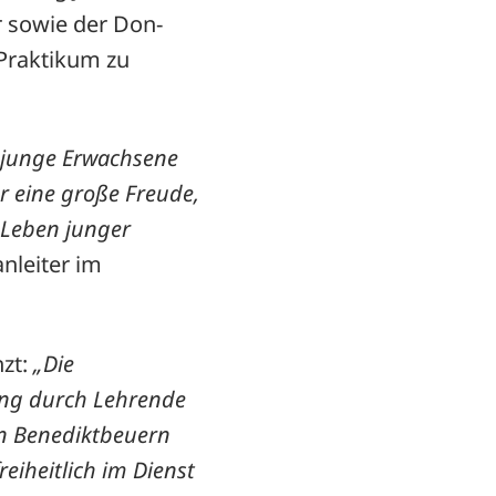
r sowie der Don-
Praktikum zu
d junge Erwachsene
r eine große Freude,
s Leben junger
nleiter im
nzt:
„Die
tung durch Lehrende
in Benediktbeuern
eiheitlich im Dienst