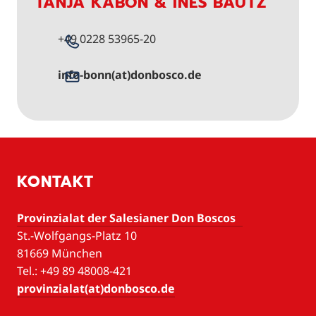
TANJA KABON & INÉS BAUTZ
+49 0228 53965-20
info-bonn(at)donbosco.de
KONTAKT
Provinzialat der Salesianer Don Boscos
St.-Wolfgangs-Platz 10
81669 München
Tel.: +49 89 48008-421
provinzialat(at)donbosco.de