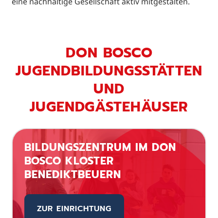
eine nachhaltige Gesellschaft aktiv mitgestalten.
DON BOSCO
JUGENDBILDUNGSSTÄTTEN
UND
JUGENDGÄSTEHÄUSER
BILDUNGSZENTRUM IM DON
BOSCO KLOSTER
BENEDIKTBEUERN
ZUR EINRICHTUNG