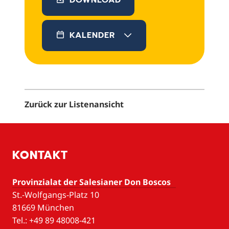
DOWNLOAD
KALENDER
Zurück zur Listenansicht
KONTAKT
Provinzialat der Salesianer Don Boscos
St.-Wolfgangs-Platz 10
81669 München
Tel.: +49 89 48008-421