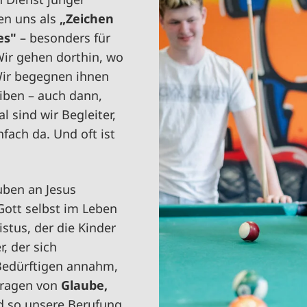
en uns als
„Zeichen
es"
– besonders für
Wir gehen dorthin, wo
ir begegnen ihnen
iben – auch dann,
 sind wir Begleiter,
ach da. Und oft ist
uben an Jesus
Gott selbst im Leben
stus, der die Kinder
r, der sich
Bedürftigen annahm,
etragen von
Glaube,
d so unsere Berufung