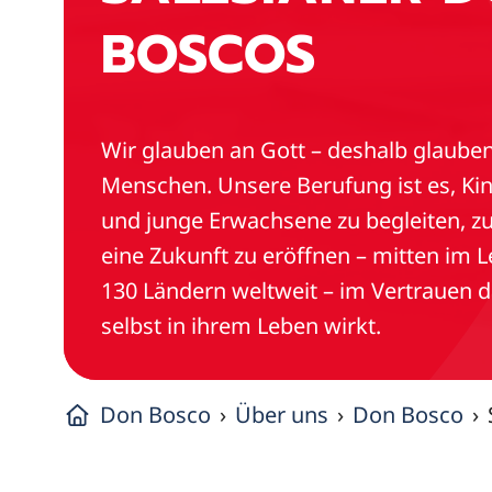
BOSCOS
Wir glauben an Gott – deshalb glauben
Menschen. Unsere Berufung ist es, Kin
und junge Erwachsene zu begleiten, z
eine Zukunft zu eröffnen – mitten im L
130 Ländern weltweit – im Vertrauen d
selbst in ihrem Leben wirkt.
Don Bosco
Über uns
Don Bosco