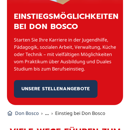
EINSTIEGSMÖGLICHKEITEN
BEI DON BOSCO
Starten Sie Ihre Karriere in der Jugendhilfe,
Pädagogik, sozialen Arbeit, Verwaltung, Küche
oder Technik – mit vielfältigen Möglichkeiten
vom Praktikum über Ausbildung und Duales
Studium bis zum Berufseinstieg.
UNSERE STELLENANGEBOTE
Don Bosco
…
Einstieg bei Don Bosco