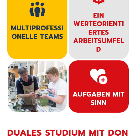
EIN
WERTEORIENTI
MULTIPROFESSI
ERTES
ONELLE TEAMS
ARBEITSUMFEL
D
AUFGABEN MIT
SINN
DUALES STUDIUM MIT DON