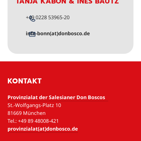
TANJA KABON & INÉS BAUTZ
+49 0228 53965-20
info-bonn(at)donbosco.de
KONTAKT
Provinzialat der Salesianer Don Boscos
St.-Wolfgangs-Platz 10
81669 München
Tel.: +49 89 48008-421
provinzialat(at)donbosco.de