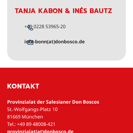
TANJA KABON & INÉS BAUTZ
+49 0228 53965-20
info-bonn(at)donbosco.de
KONTAKT
Provinzialat der Salesianer Don Boscos
St.-Wolfgangs-Platz 10
81669 München
Tel.: +49 89 48008-421
provinzialat(at)donbosco.de