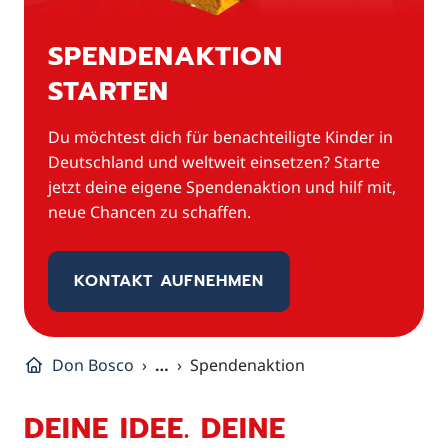
SPENDENAKTION
STARTEN
Du möchtest dich für benachteiligte Kinder in
Deutschland und weltweit einsetzen? Starte
jetzt deine eigene Spendenaktion und hilf mit,
neue Chancen zu schaffen.
KONTAKT AUFNEHMEN
Don Bosco
…
Spendenaktion
DEINE IDEE. DEINE