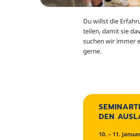
Du willst die Erfah
teilen, damit sie d
suchen wir immer e
gerne.
SEMINART
DEN AUSL
10. – 11. Janua