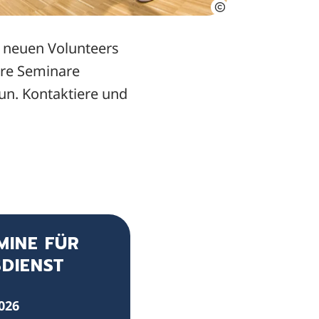
t neuen Volunteers
sere Seminare
un. Kontaktiere und
MINE FÜR
DIENST
2026