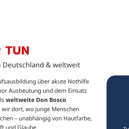
 TUN
n Deutschland & weltweit
ufsausbildung über akute Nothilfe
 vor Ausbeutung und dem Einsatz
als
weltweite Don Bosco
d wir dort, wo junge Menschen
chen – unabhängig von Hautfarbe,
ft und Glaube.
Zu