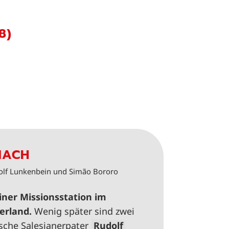
8)
NACH
olf Lunkenbein und Simão Bororo
einer Missionsstation im
terland.
Wenig später sind zwei
sche Salesianerpater
Rudolf