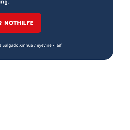
ung.
R NOTHILFE
 Salgado Xinhua / eyevine / laif