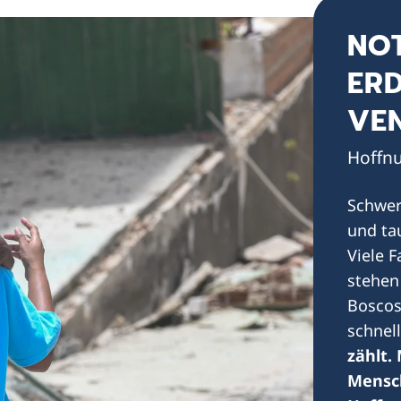
NO
ERD
VE
Hoffnu
Schwer
und ta
Viele 
stehen
Boscos
schnell
zählt.
Mensc