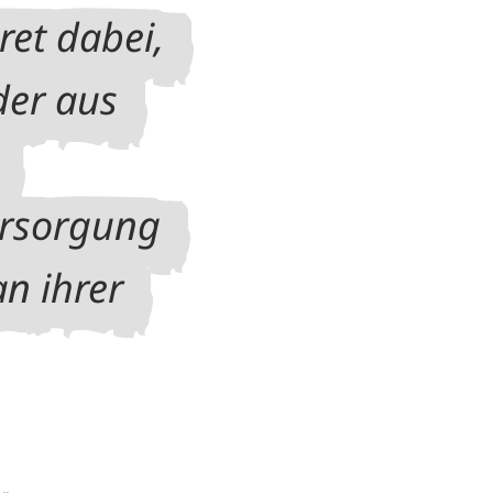
ret dabei,
der aus
ersorgung
n ihrer