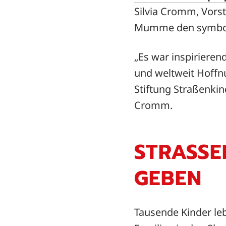
Silvia Cromm, Vor
Mumme den symboli
„Es war inspirieren
und weltweit Hoffn
Stiftung Straßenkin
Cromm.
STRASSE
EBEN
Tausende Kinder le