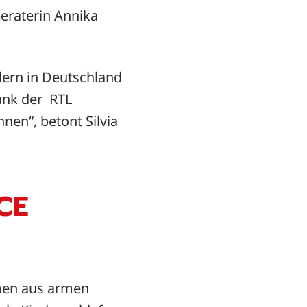
eraterin Annika
dern in Deutschland
ank der RTL
nen“, betont Silvia
 G
mmen aus armen