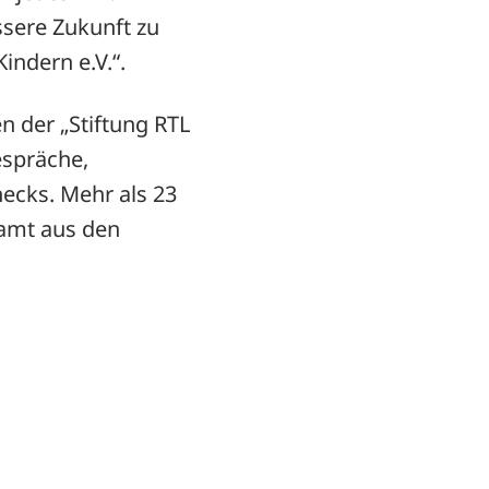
ssere Zukunft zu
indern e.V.“.
n der „Stiftung RTL
espräche,
ecks. Mehr als 23
esamt aus den