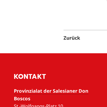
Zurück
KONTAKT
Provinzialat der Salesianer Don
Boscos
St.-Wolfgangs-Platz 10