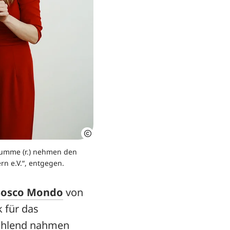
Mumme (r.) nehmen den
rn e.V.“, entgegen.
Bosco Mondo
von
 für das
rahlend nahmen