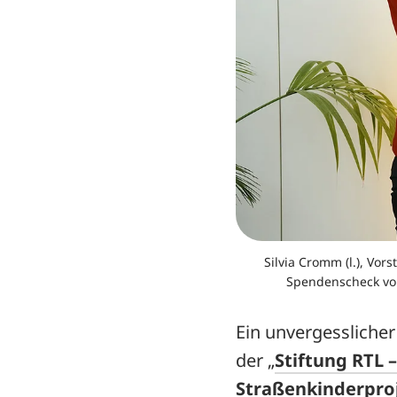
Silvia Cromm (l.), V
Spendenscheck von 
Ein unvergesslicher
der „
Stiftung RTL –
Straßenkinderproj