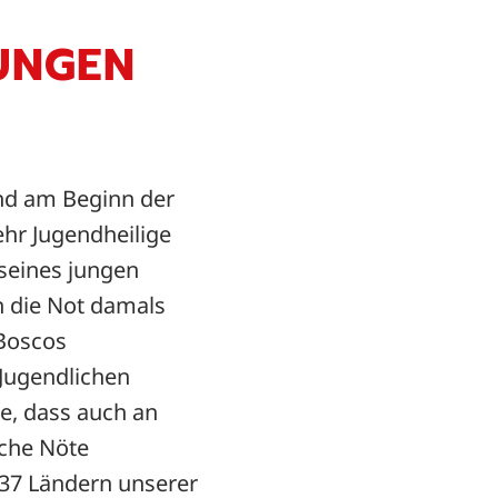
JUNGEN
and am Beginn der
hr Jugendheilige
 seines jungen
n die Not damals
 Boscos
Jugendlichen
e, dass auch an
iche Nöte
137 Ländern unserer