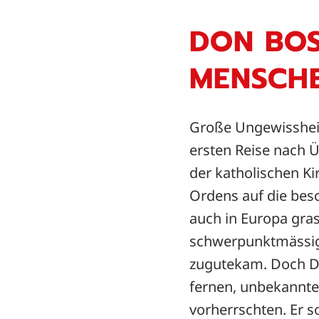
DON BOS
MENSCH
Große Ungewissheit
ersten Reise nach 
der katholischen Ki
Ordens auf die bes
auch in Europa gra
schwerpunktmässig 
zugutekam. Doch Do
fernen, unbekannten
vorherrschten. Er 