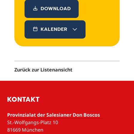
DOWNLOAD
KALENDER
Zurück zur Listenansicht
KONTAKT
Provinzialat der Salesianer Don Boscos
St.-Wolfgangs-Platz 10
81669 München