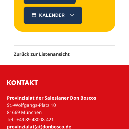
KALENDER
Zurück zur Listenansicht
KONTAKT
Provinzialat der Salesianer Don Boscos
St.-Wolfgangs-Platz 10
81669 München
Tel.: +49 89 48008-421
provinzialat(at)donbosco.de