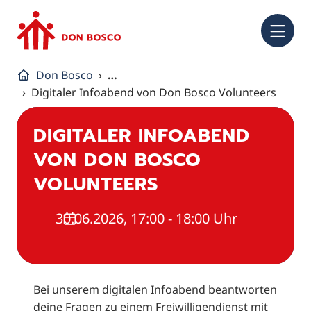
NA
Don Bosco
…
Digitaler Infoabend von Don Bosco Volunteers
DIGITALER INFOABEND
VON DON BOSCO
VOLUNTEERS
30.06.2026, 17:00 - 18:00 Uhr
Bei unserem digitalen Infoabend beantworten
deine Fragen zu einem Freiwilligendienst mit