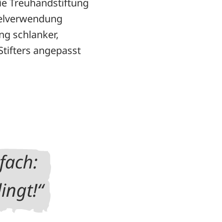
Die Treuhandstiftung
telverwendung
ng schlanker,
tifters angepasst
fach:
ingt!