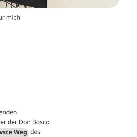
für mich
henden
der der Don Bosco
ivste Weg
des