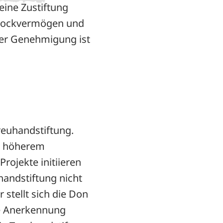
eine Zustiftung
dstockvermögen und
der Genehmigung ist
reuhandstiftung.
it höherem
rojekte initiieren
handstiftung nicht
 stellt sich die Don
ie Anerkennung