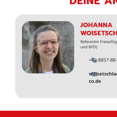
DEINE A
JOHANNA
WOISETSC
Referentin Freiwillig
und BFD)
+49-8857-88
woisetschla
co.de