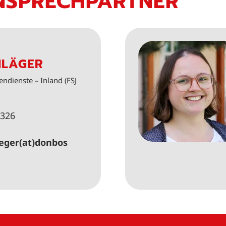
NSPRECHPARTNER
HLÄGER
endienste – Inland (FSJ
-326
eger(at)donbos