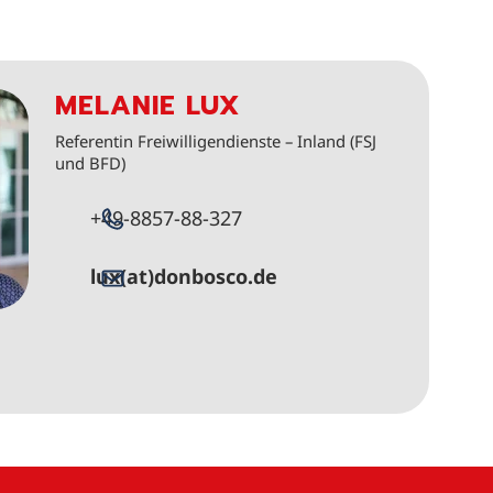
MELANIE LUX
Referentin Freiwilligendienste – Inland (FSJ
und BFD)
+49-8857-88-327
lux(at)donbosco.de