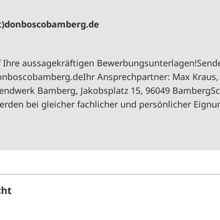
t)donboscobamberg.de
f Ihre aussagekräftigen Bewerbungsunterlagen!Senden
boscobamberg.deIhr Ansprechpartner: Max Kraus, T
endwerk Bamberg, Jakobsplatz 15, 96049 BambergS
rden bei gleicher fachlicher und persönlicher Eign
cht