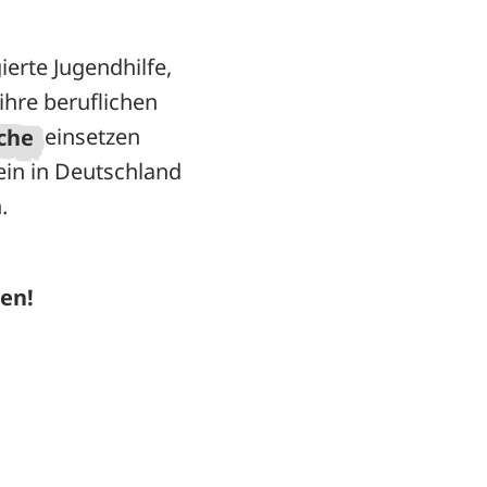
erte Jugendhilfe,
ihre beruflichen
iche
einsetzen
ein in Deutschland
.
en!