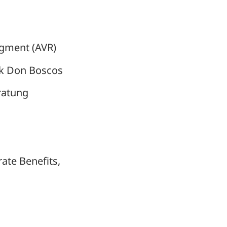
egment (AVR)
gik Don Boscos
ratung
ate Benefits,