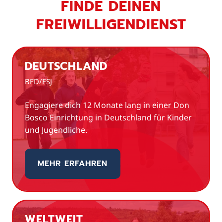
FINDE DEINEN
FREIWILLIGENDIENST
DEUTSCHLAND
BFD/FSJ
Engagiere dich 12 Monate lang in einer Don
Bosco Einrichtung in Deutschland für Kinder
und Jugendliche.
MEHR ERFAHREN
WELTWEIT