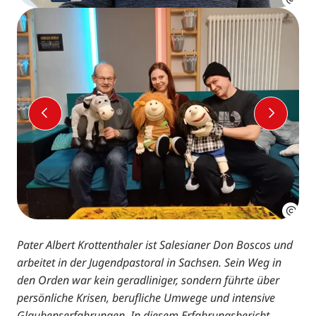
VORHERIGER SLIDE
NÄCHS
Pater Albert Krottenthaler ist Salesianer Don Boscos und
arbeitet in der Jugendpastoral in Sachsen. Sein Weg in
den Orden war kein geradliniger, sondern führte über
persönliche Krisen, berufliche Umwege und intensive
Glaubenserfahrungen. In diesem Erfahrungsbericht