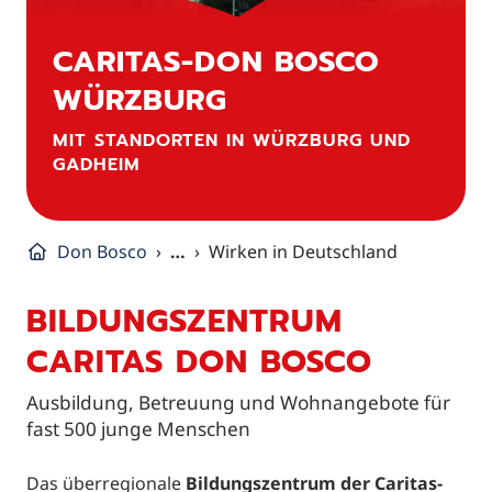
CARITAS-DON BOSCO
WÜRZBURG
MIT STANDORTEN IN WÜRZBURG UND
GADHEIM
Don Bosco
…
Wirken in Deutschland
BILDUNGSZENTRUM
CARITAS DON BOSCO
Ausbildung, Betreuung und Wohnangebote für
fast 500 junge Menschen
Das überregionale
Bildungszentrum der Caritas-